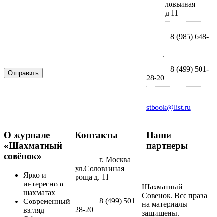
ул.Соловьиная
роща д.11
8 (985) 648-
40-79
8 (499) 501-
28-20
stbook@list.ru
О журнале
Контакты
Наши
«Шахматный
партнеры
совёнок»
г. Москва
ул.Соловьиная
Посмотреть
Ярко и
роща д. 11
интересно о
Шахматный
шахматах
Совенок. Все права
8 (499) 501-
Современный
на материалы
28-20
взгляд
защищены.